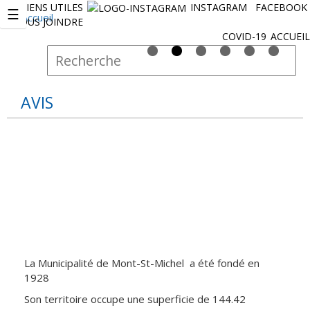
LIENS UTILES
INSTAGRAM
FACEBOOK
Jump to navigation
☰
NOUS JOINDRE
COVID-19
ACCUEIL
R
F
e
o
c
r
h
AVIS
e
m
r
u
c
l
h
a
e
i
r
r
e
d
e
La Municipalité de Mont-St-Michel a été fondé en
r
1928
e
Son territoire occupe une superficie de 144.42
c