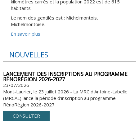
kilomètres carrés et la population 2022 est de 615
h
habitants.
e
Le nom des gentilés est : Michelmontois,
r
Michelmontoise.
c
En savoir plus
h
e
NOUVELLES
LANCEMENT DES INSCRIPTIONS AU PROGRAMME
RÉNORÉGION 2026-2027
23/07/2026
Mont-Laurier, le 23 juillet 2026 - La MRC d'Antoine-Labelle
(MRCAL) lance la période d'inscription au programme
RénoRégion 2026-2027.
CONSULTER