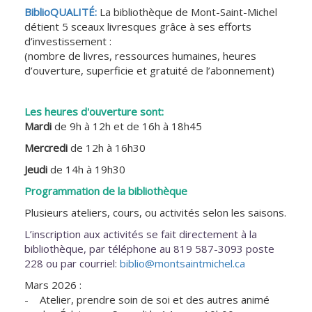
h
BiblioQUALITÉ:
La bibliothèque de Mont-Saint-Michel
e
détient 5 sceaux livresques grâce à ses efforts
d’investissement :
r
(nombre de livres, ressources humaines, heures
c
d’ouverture, superficie et gratuité de l’abonnement)
h
e
Les heures d'ouverture sont:
Mardi
de 9h à 12h et de 16h à 18h45
Mercredi
de 12h à 16h30
Jeudi
de 14h à 19h30
Programmation de la bibliothèque
Plusieurs ateliers, cours, ou activités selon les saisons.
L’inscription aux activités se fait directement à la
bibliothèque, par téléphone au 819 587-3093 poste
228 ou par courriel:
biblio@montsaintmichel.ca
Mars 2026 :
- Atelier, prendre soin de soi et des autres animé