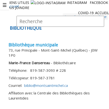
LIENS UTILES
INSTAGRAM
FACEBOOK
Jump to navigation
☰
NOUS JOINDRE
COVID-19
ACCUEIL
Accueil
›
Loisirs et culture
R
Vous
F
e
êtes
o
BIBLIOTHÈQUE
c
ici
r
h
e
m
r
Bibliothèque municipale
u
c
73, rue Principale - Mont-Saint-Michel (Québec) - J0W
l
h
1P0
a
e
Marie-France Dansereau
- Bibliothécaire
i
r
r
Téléphone: 819-587-3093 # 228
e
Télécopieur: 819-587-3781
d
Courriel:
biblio@montsaintmichel.ca
e
Affiliation avec la Centrale des Bibliothèques des
r
Laurentides
e
c