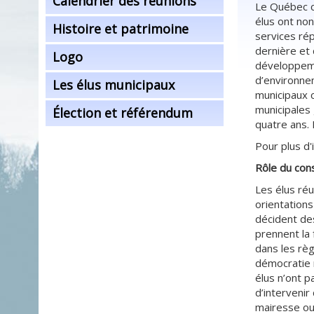
Calendrier des réunions
Le Québec c
élus ont non
Histoire et patrimoine
services ré
dernière et 
Logo
développeme
d’environne
Les élus municipaux
municipaux c
municipales
Élection et référendum
quatre ans.
Pour plus d
Rôle du cons
Les élus réu
orientations
décident des
prennent la
dans les règl
démocratie 
élus n’ont p
d’intervenir
mairesse ou