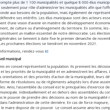
ompte plus de 1 100 municipalités et quelque 8 000 élus municip
 seulement pour rôle d’administrer les municipalités afin que l’off
ponde aux besoins de la population, mais également de représen
défendre ses intérêts. Les élus municipaux sont des acteurs esse
nt d’une vision d’avenir en matière de développement économi
ment, de culture ou d’aménagement du territoire. En somme, les 
onstituent un maillon essentiel de notre démocratie. Les électio
 générales se tiennent à date fixe le premier dimanche de novem
 Les prochaines élections se tiendront en novembre 2021.
'informations, rendez-vous
ici
eil municipal
nis en conseil représentent la population. Ils prennent les décisio
 et les priorités de la municipalité et en administrent les affaires. 
 orientations et des priorités d’action de la municipalité, leurs dé
 forme de résolutions ou de règlements adoptés lors d’une asse
es. Ainsi, l’assemblée du conseil est le principal lieu d’exercice de
municipale. Individuellement et en dehors des assemblées du cons
as le pouvoir de prendre des décisions au nom de la municipalité n
 dans l’administration de cette dernière. En cas de force majeure, 
 le maire dispose de ce pouvoir Le conseil assume ainsi les co