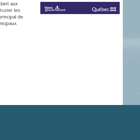
ndant aux
écuter les
principal de
nicipaux.