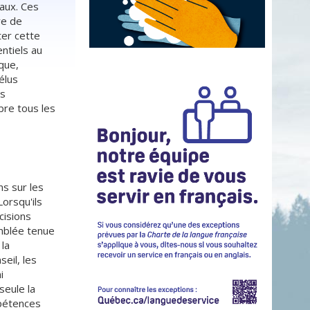
aux. Ces
h
re de
e
ter cette
r
ntiels au
c
que,
h
élus
ns
e
bre tous les
ns sur les
Lorsqu'ils
cisions
mblée tenue
 la
eil, les
i
seule la
mpétences