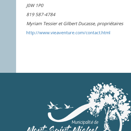
J0W 1P0
819 587-4784
Myriam Tessier et Gilbert Ducasse, propriétaires
http://www.vieaventure.com/contact.html