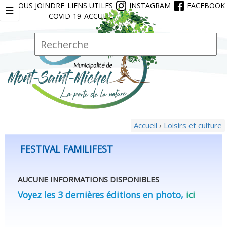
NOUS JOINDRE
LIENS UTILES
INSTAGRAM
FACEBOOK
Jump to navigation
☰
COVID-19
ACCUEIL
R
F
e
o
c
r
h
e
m
r
u
c
l
h
a
e
Accueil
›
Loisirs et culture
Vous
i
r
êtes
r
FESTIVAL FAMILIFEST
ici
e
d
AUCUNE INFORMATIONS DISPONIBLES
e
Voyez les 3 dernières éditions en photo,
ici
r
e
c