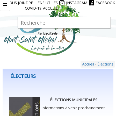
NOUS JOINDRE
LIENS UTILES
INSTAGRAM
FACEBOOK
Jump to navigation
☰
COVID-19
ACCUEIL
R
F
e
o
c
r
h
e
m
r
u
c
l
h
a
e
Accueil
›
Élections
Vous
i
r
êtes
r
ÉLECTEURS
ici
e
d
e
r
ÉLECTIONS MUNICIPALES
e
Informations à venir prochainement.
c