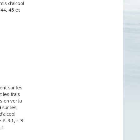
mis d’alcool
 44, 45 et
nt sur les
t les frais
s en vertu
i sur les
d’alcool
 P-9.1, r. 3
3.1