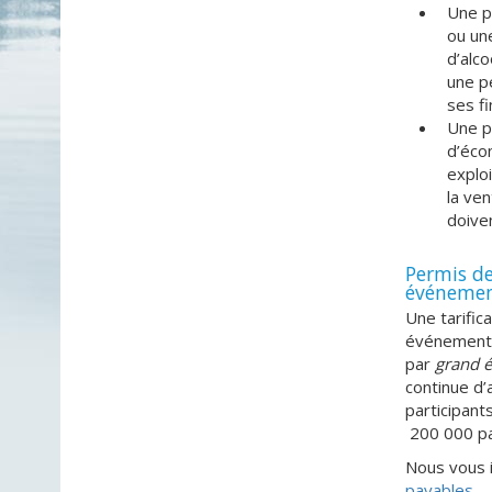
Une p
ou un
d’alco
une pe
ses fi
Une pe
d’écon
exploi
la ven
doiven
Permis de
événeme
Une tarific
événement q
par
grand 
continue d’
participant
200 000 par
Nous vous i
payables
— 