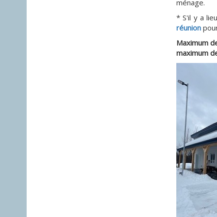
ménage.
* S'il y a l
réunion
pour
Maximum de
maximum de