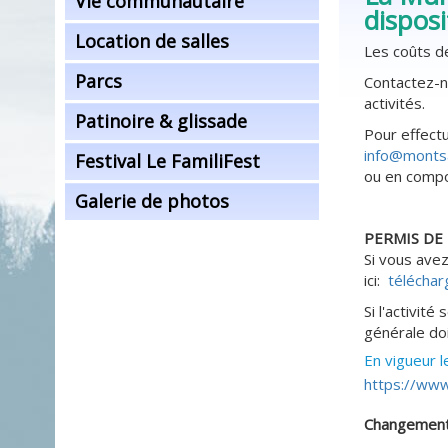
Vie communautaire
disposi
Location de salles
Les coûts de
Parcs
Contactez-n
activités.
Patinoire & glissade
Pour effectu
info@montsa
Festival Le FamiliFest
ou en comp
Galerie de photos
PERMIS DE
Si vous avez
ici:
téléchar
Si l'activité
générale doi
En vigueur 
https://www.
Changemen