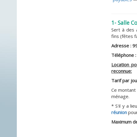
1- Salle 
Sert à des 
fins (fêtes f
Adresse : 9
Téléphone 
Location po
reconnue:
Tarif par jo
Ce montant in
ménage.
* S'il y a l
réunion
pour
Maximum de