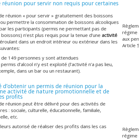
 réunion pour servir non requis pour certaines
e réunion « pour servir » gratuitement des boissons
s ou permettre la consommation de boissons alcooliques
Règleme
ar les participants (permis ne permettant pas de
régime 
boissons) n’est plus requis pour la tenue d’une
activité
aux per
roulant dans un endroit intérieur ou extérieur dans les
Article 
suivantes:
 de 149 personnes y sont attendues
permis d’alcool n’y est exploité (l’activité n’a pas lieu,
xemple, dans un bar ou un restaurant).
té d’obtenir un permis de réunion pour la
ne activité de nature promotionnelle et de
es profits
e réunion peut être délivré pour des activités de
es : sociale, culturelle, éducationnelle, familiale,
lle, etc.
illeurs autorisé de réaliser des profits dans les cas
Règleme
régime 