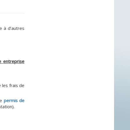
e à d’autres
e entreprise
e les frais de
de
permis de
tation).