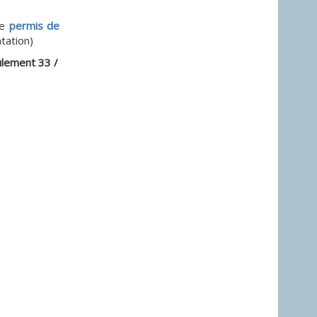
de
permis de
tation)
lement 33 /