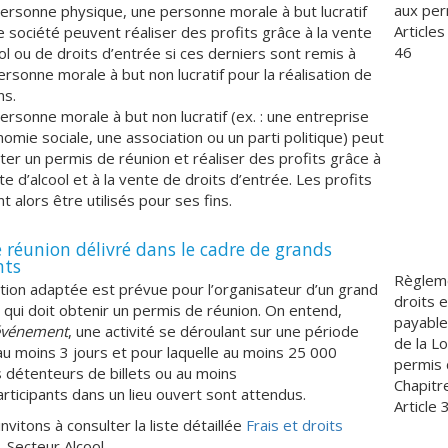
aux per
ersonne physique, une personne morale à but lucratif
Articles
e société peuvent réaliser des profits grâce à la vente
46
ol ou de droits d’entrée si ces derniers sont remis à
rsonne morale à but non lucratif pour la réalisation de
ns.
rsonne morale à but non lucratif (ex. : une entreprise
omie sociale, une association ou un parti politique) peut
ter un permis de réunion et réaliser des profits grâce à
te d’alcool et à la vente de droits d’entrée. Les profits
t alors être utilisés pour ses fins.
 réunion délivré dans le cadre de grands
nts
Règleme
ation adaptée est prévue pour l’organisateur d’un grand
droits e
ui doit obtenir un permis de réunion. On entend,
payable
événement
, une activité se déroulant sur une période
de la Lo
au moins 3 jours et pour laquelle au moins 25 000
permis 
s détenteurs de billets ou au moins
Chapitre
ticipants dans un lieu ouvert sont attendus.
Article 
nvitons à consulter la liste détaillée
Frais et droits
Secteur Alcool.