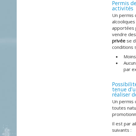
Permis de
activités
Un permis d
alcoolique
apportées p
vendre des 
privée
se dé
conditions 
Moins
Aucun 
par e
Possibili
tenue d’u
réaliser d
Un permis d
toutes natur
promotionne
Il est par a
suivants :